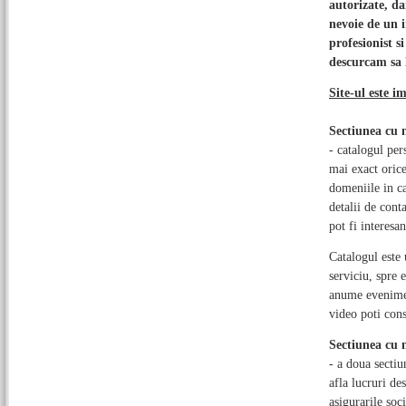
autorizate, dar
nevoie de un i
profesionist s
descurcam sa 
Site-ul este im
Sectiunea cu
- catalogul per
mai exact orice
domeniile in ca
detalii de cont
pot fi interesan
Catalogul este 
serviciu, spre 
anume eveniment
video poti cons
Sectiunea cu
- a doua sectiu
afla lucruri de
asigurarile soc