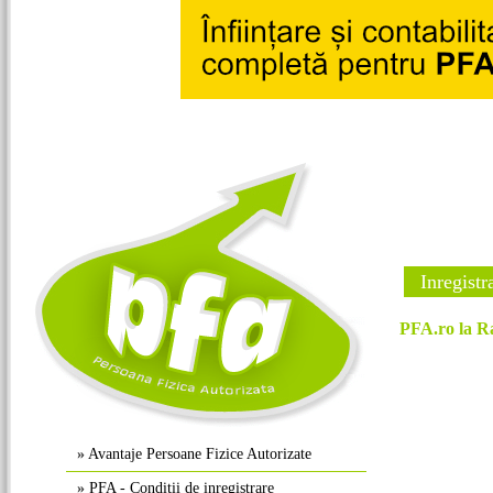
Inregistr
PFA.ro la Ra
»
Avantaje Persoane Fizice Autorizate
»
PFA - Conditii de inregistrare